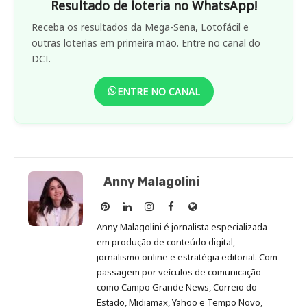
Resultado de loteria no WhatsApp!
Receba os resultados da Mega-Sena, Lotofácil e
outras loterias em primeira mão. Entre no canal do
DCI.
ENTRE NO CANAL
Anny Malagolini
Anny
Anny
Anny
Anny
Site
Malagolini
Malagolini
Malagolini
Malagolini
de
Anny Malagolini é jornalista especializada
no
no
no
no
Anny
em produção de conteúdo digital,
Pinterest
LinkedIn
Instagram
Facebook
Malagolini
jornalismo online e estratégia editorial. Com
passagem por veículos de comunicação
como Campo Grande News, Correio do
Estado, Midiamax, Yahoo e Tempo Novo,