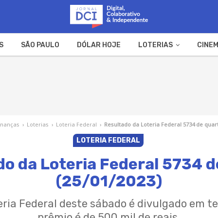
S
SÃO PAULO
DÓLAR HOJE
LOTERIAS
CINEM
A FAZENDA
WEB STORIES
inanças
›
Loterias
›
Loteria Federal
›
Resultado da Loteria Federal 5734 de quart
LOTERIA FEDERAL
do da Loteria Federal 5734 d
(25/01/2023)
eria Federal deste sábado é divulgado em t
prêmio é de 500 mil de reais.