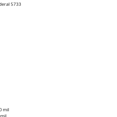
ederal 5733
0 mil
 mil