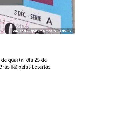
Sorteio é divulgado em tempo real - Foto: DCI
 de quarta, dia 25 de
asília) pelas Loterias