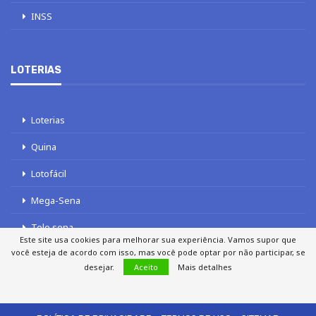
INSS
LOTERIAS
Loterias
Quina
Lotofácil
Mega-Sena
Tele sena
Este site usa cookies para melhorar sua experiência. Vamos supor que
você esteja de acordo com isso, mas você pode optar por não participar, se
desejar.
Aceito
Mais detalhes
SOBRE NÓS
AUTORES
FALE COM O JORNAL DCI