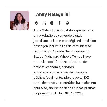
Anny Malagolini
Anny
Anny
Anny
Anny
Site
Malagolini
Malagolini
Malagolini
Malagolini
de
Anny Malagolini é jornalista especializada
no
no
no
no
Anny
em produção de conteúdo digital,
Pinterest
LinkedIn
Instagram
Facebook
Malagolini
jornalismo online e estratégia editorial. Com
passagem por veículos de comunicação
como Campo Grande News, Correio do
Estado, Midiamax, Yahoo e Tempo Novo,
acumula experiência na cobertura de
notícias, economia, serviços,
entretenimento e temas de interesse
público. Atualmente, lidera o portal DCI,
onde desenvolve conteúdos baseados em
apuração, análise de dados e boas práticas
de jornalismo digital. DRT 1272/MS