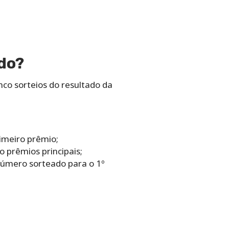
ado?
co sorteios do resultado da
rimeiro prêmio;
 prêmios principais;
 número sorteado para o 1º