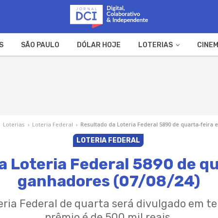
S
SÃO PAULO
DÓLAR HOJE
LOTERIAS
CINEM
A FAZENDA
WEB STORIES
›
Loterias
›
Loteria Federal
›
Resultado da Loteria Federal 5890 de quarta-feira 
LOTERIA FEDERAL
a Loteria Federal 5890 de qu
ganhadores (07/08/24)
teria Federal de quarta será divulgado em te
prêmio é de 500 mil reais.