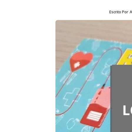
Escrito Por
A