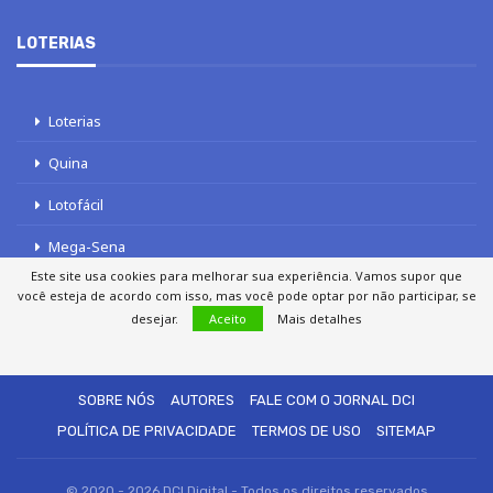
LOTERIAS
Loterias
Quina
Lotofácil
Mega-Sena
Este site usa cookies para melhorar sua experiência. Vamos supor que
Tele sena
você esteja de acordo com isso, mas você pode optar por não participar, se
desejar.
Aceito
Mais detalhes
SOBRE NÓS
AUTORES
FALE COM O JORNAL DCI
POLÍTICA DE PRIVACIDADE
TERMOS DE USO
SITEMAP
© 2020 - 2026 DCI Digital - Todos os direitos reservados