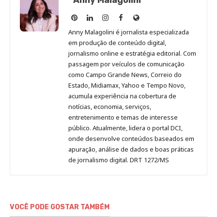
Anny
Anny
Anny
Anny
Site
Malagolini
Malagolini
Malagolini
Malagolini
de
Anny Malagolini é jornalista especializada
no
no
no
no
Anny
em produção de conteúdo digital,
Pinterest
LinkedIn
Instagram
Facebook
Malagolini
jornalismo online e estratégia editorial. Com
passagem por veículos de comunicação
como Campo Grande News, Correio do
Estado, Midiamax, Yahoo e Tempo Novo,
acumula experiência na cobertura de
notícias, economia, serviços,
entretenimento e temas de interesse
público. Atualmente, lidera o portal DCI,
onde desenvolve conteúdos baseados em
apuração, análise de dados e boas práticas
de jornalismo digital. DRT 1272/MS
VOCÊ PODE GOSTAR TAMBÉM