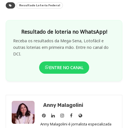
Resultado Loteria Federal
Resultado de loteria no WhatsApp!
Receba os resultados da Mega-Sena, Lotofácil e
outras loterias em primeira mão. Entre no canal do
DCI.
ENTRE NO CANAL
Anny Malagolini
Anny
Anny
Anny
Anny
Site
Malagolini
Malagolini
Malagolini
Malagolini
de
Anny Malagolini é jornalista especializada