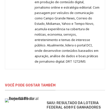
no
no
no
no
Anny
em produção de conteúdo digital,
Pinterest
LinkedIn
Instagram
Facebook
Malagolini
jornalismo online e estratégia editorial. Com
passagem por veículos de comunicação
como Campo Grande News, Correio do
Estado, Midiamax, Yahoo e Tempo Novo,
acumula experiência na cobertura de
notícias, economia, serviços,
entretenimento e temas de interesse
público. Atualmente, lidera o portal DCI,
onde desenvolve conteúdos baseados em
apuração, análise de dados e boas práticas
de jornalismo digital. DRT 1272/MS
VOCÊ PODE GOSTAR TAMBÉM
SAIU: RESULTADO DA LOTERIA
FEDERAL 6089 E GANHADORES