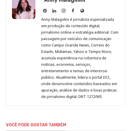
Anny
Anny
Anny
Anny
Site
Malagolini
Malagolini
Malagolini
Malagolini
de
Anny Malagolini é jornalista especializada
no
no
no
no
Anny
em produção de conteúdo digital,
Pinterest
LinkedIn
Instagram
Facebook
Malagolini
jornalismo online e estratégia editorial. Com
passagem por veículos de comunicação
como Campo Grande News, Correio do
Estado, Midiamax, Yahoo e Tempo Novo,
acumula experiência na cobertura de
notícias, economia, serviços,
entretenimento e temas de interesse
público. Atualmente, lidera o portal DCI,
onde desenvolve conteúdos baseados em
apuração, análise de dados e boas práticas
de jornalismo digital. DRT 1272/MS
VOCÊ PODE GOSTAR TAMBÉM