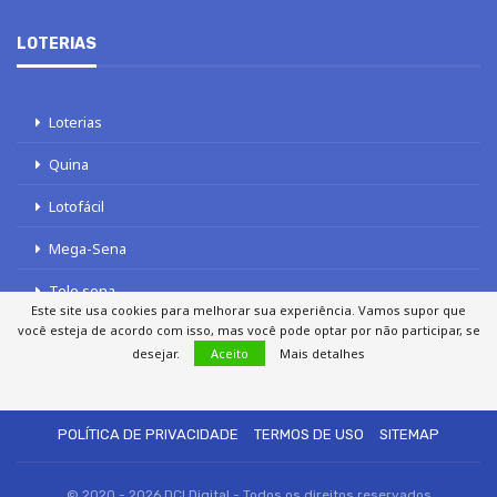
LOTERIAS
Loterias
Quina
Lotofácil
Mega-Sena
Tele sena
Este site usa cookies para melhorar sua experiência. Vamos supor que
você esteja de acordo com isso, mas você pode optar por não participar, se
desejar.
Aceito
Mais detalhes
SOBRE NÓS
AUTORES
FALE COM O JORNAL DCI
POLÍTICA DE PRIVACIDADE
TERMOS DE USO
SITEMAP
© 2020 - 2026 DCI Digital - Todos os direitos reservados