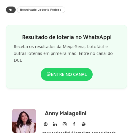
Resultado Loteria Federal
Resultado de loteria no WhatsApp!
Receba os resultados da Mega-Sena, Lotofácil e
outras loterias em primeira mão. Entre no canal do
DCI.
ENTRE NO CANAL
Anny Malagolini
Anny
Anny
Anny
Anny
Site
Malagolini
Malagolini
Malagolini
Malagolini
de
Anny Malagolini é jornalista especializada