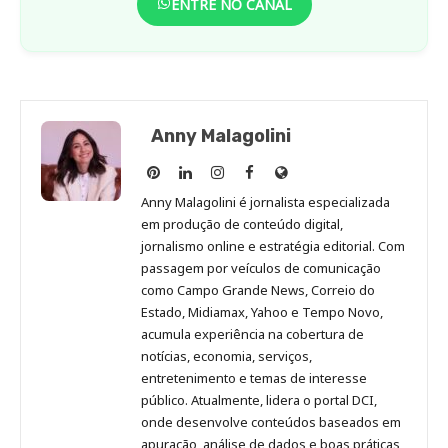
ENTRE NO CANAL
Anny Malagolini
Anny
Anny
Anny
Anny
Site
Malagolini
Malagolini
Malagolini
Malagolini
de
Anny Malagolini é jornalista especializada
no
no
no
no
Anny
em produção de conteúdo digital,
Pinterest
LinkedIn
Instagram
Facebook
Malagolini
jornalismo online e estratégia editorial. Com
passagem por veículos de comunicação
como Campo Grande News, Correio do
Estado, Midiamax, Yahoo e Tempo Novo,
acumula experiência na cobertura de
notícias, economia, serviços,
entretenimento e temas de interesse
público. Atualmente, lidera o portal DCI,
onde desenvolve conteúdos baseados em
apuração, análise de dados e boas práticas