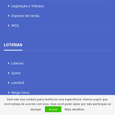
Legislação e Tributos
Imposto de renda
INSS
LOTERIAS
Loterias
Quina
Lotofácil
Mega-Sena
Este site usa cookies para melhorar sua experiência. Vamos supor que
Tele sena
você esteja de acordo com isso, mas você pode optar por não participar, se
desejar.
Aceito
Mais detalhes