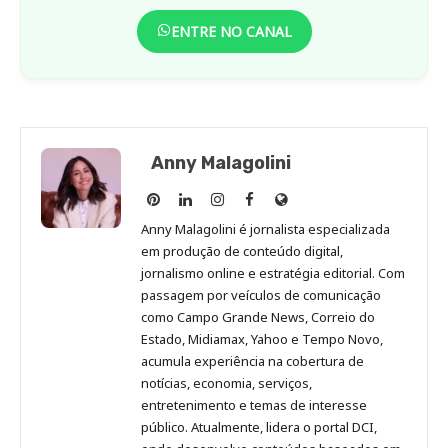
ENTRE NO CANAL
Anny Malagolini
Anny
Anny
Anny
Anny
Site
Malagolini
Malagolini
Malagolini
Malagolini
de
Anny Malagolini é jornalista especializada
no
no
no
no
Anny
em produção de conteúdo digital,
Pinterest
LinkedIn
Instagram
Facebook
Malagolini
jornalismo online e estratégia editorial. Com
passagem por veículos de comunicação
como Campo Grande News, Correio do
Estado, Midiamax, Yahoo e Tempo Novo,
acumula experiência na cobertura de
notícias, economia, serviços,
entretenimento e temas de interesse
público. Atualmente, lidera o portal DCI,