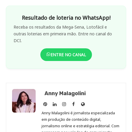
Resultado de loteria no WhatsApp!
Receba os resultados da Mega-Sena, Lotofácil e
outras loterias em primeira mão. Entre no canal do
DCI.
ENTRE NO CANAL
Anny Malagolini
Anny
Anny
Anny
Anny
Site
Malagolini
Malagolini
Malagolini
Malagolini
de
Anny Malagolini é jornalista especializada
no
no
no
no
Anny
em produção de conteúdo digital,
Pinterest
LinkedIn
Instagram
Facebook
Malagolini
jornalismo online e estratégia editorial. Com