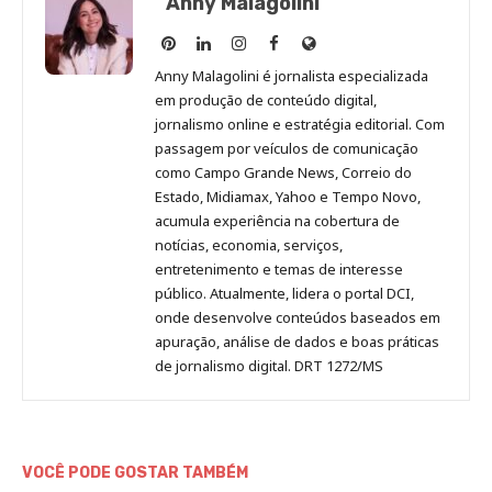
Anny Malagolini
Anny
Anny
Anny
Anny
Site
Malagolini
Malagolini
Malagolini
Malagolini
de
Anny Malagolini é jornalista especializada
no
no
no
no
Anny
em produção de conteúdo digital,
Pinterest
LinkedIn
Instagram
Facebook
Malagolini
jornalismo online e estratégia editorial. Com
passagem por veículos de comunicação
como Campo Grande News, Correio do
Estado, Midiamax, Yahoo e Tempo Novo,
acumula experiência na cobertura de
notícias, economia, serviços,
entretenimento e temas de interesse
público. Atualmente, lidera o portal DCI,
onde desenvolve conteúdos baseados em
apuração, análise de dados e boas práticas
de jornalismo digital. DRT 1272/MS
VOCÊ PODE GOSTAR TAMBÉM