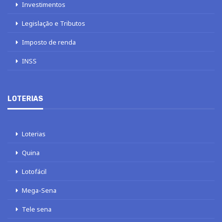
Investimentos
Legislação e Tributos
Imposto de renda
INSS
LOTERIAS
Loterias
Quina
Lotofácil
Mega-Sena
Tele sena
Este site usa cookies para melhorar sua experiência. Vamos supor que