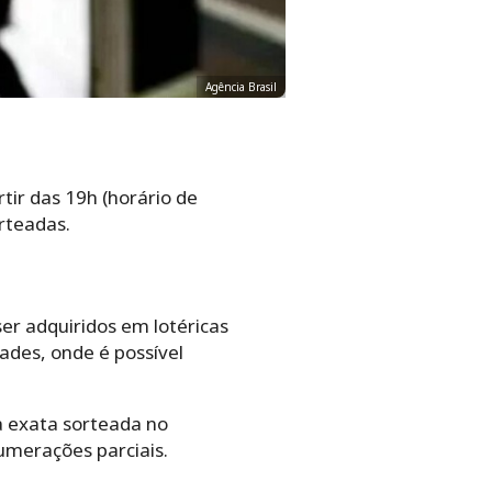
Agência Brasil
tir das 19h (horário de
orteadas.
r adquiridos em lotéricas
des, onde é possível
ia exata sorteada no
umerações parciais.