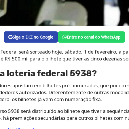
Siga o DCI no Google
Entre no canal do WhatsApp
Federal será sorteado hoje, sábado, 1 de fevereiro, a par
té R$ 500 mil para o bilhete que tiver as cinco dezenas s
a loteria federal 5938?
adores apostam em bilhetes pré-numerados, que podem se
edores autorizados. Diferentemente de outras modalida
deral os bilhetes já vêm com numeração fixa.
rso 5938 será distribuído ao bilhete que tiver a sequênc
o, há premiações secundárias para outros bilhetes com n