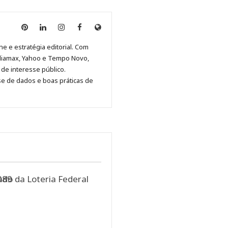
Anny
Anny
Anny
Anny
Site
Malagolini
Malagolini
Malagolini
Malagolini
de
ne e estratégia editorial. Com
no
no
no
no
Anny
diamax, Yahoo e Tempo Novo,
Pinterest
LinkedIn
Instagram
Facebook
Malagolini
de interesse público.
se de dados e boas práticas de