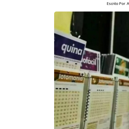
Escrito Por
A