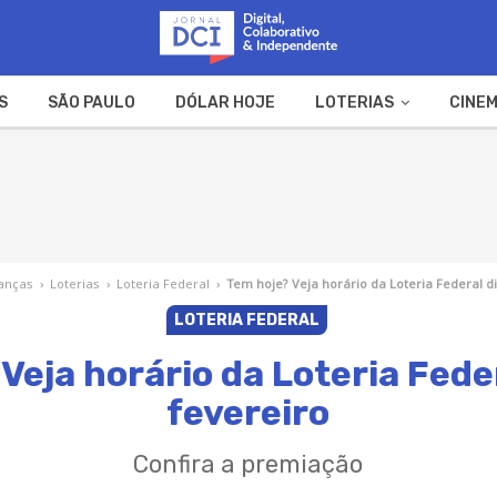
S
SÃO PAULO
DÓLAR HOJE
LOTERIAS
CINEM
A FAZENDA
WEB STORIES
anças
›
Loterias
›
Loteria Federal
›
Tem hoje? Veja horário da Loteria Federal di
LOTERIA FEDERAL
Veja horário da Loteria Feder
fevereiro
Confira a premiação