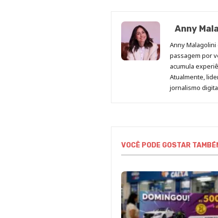
Anny Mala
Anny Malagolini 
passagem por v
acumula experiên
Atualmente, lid
jornalismo digit
VOCÊ PODE GOSTAR TAMBÉ