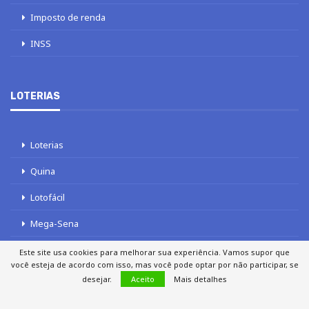
Imposto de renda
INSS
LOTERIAS
Loterias
Quina
Lotofácil
Mega-Sena
Tele sena
Este site usa cookies para melhorar sua experiência. Vamos supor que
você esteja de acordo com isso, mas você pode optar por não participar, se
desejar.
Aceito
Mais detalhes