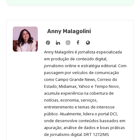
Anny Malagolini
Anny
Anny
Anny
Anny
Site
Malagolini
Malagolini
Malagolini
Malagolini
de
Anny Malagolini é jornalista especializada
no
no
no
no
Anny
em produção de conteúdo digital,
Pinterest
LinkedIn
Instagram
Facebook
Malagolini
jornalismo online e estratégia editorial. Com
passagem por veículos de comunicação
como Campo Grande News, Correio do
Estado, Midiamax, Yahoo e Tempo Novo,
acumula experiência na cobertura de
notícias, economia, serviços,
entretenimento e temas de interesse
público. Atualmente, lidera o portal DCI,
onde desenvolve conteúdos baseados em
apuração, análise de dados e boas práticas
de jornalismo digital. DRT 1272/MS