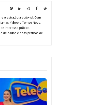
Anny
Anny
Anny
Anny
Site
Malagolini
Malagolini
Malagolini
Malagolini
de
ne e estratégia editorial. Com
no
no
no
no
Anny
diamax, Yahoo e Tempo Novo,
Pinterest
LinkedIn
Instagram
Facebook
Malagolini
de interesse público.
se de dados e boas práticas de