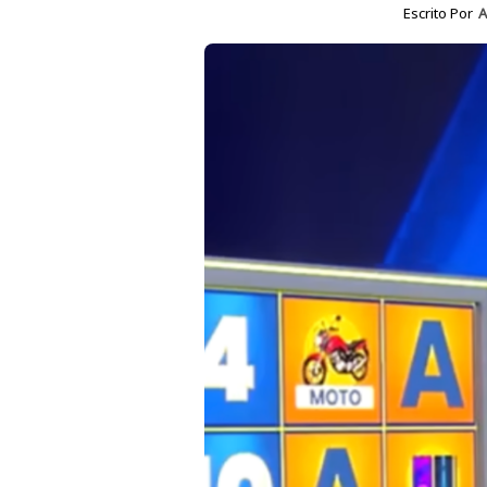
Escrito Por
A