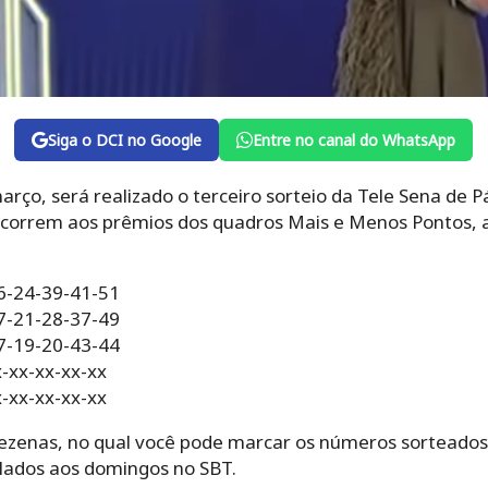
Siga o DCI no Google
Entre no canal do WhatsApp
rço, será realizado o terceiro sorteio da Tele Sena de 
oncorrem aos prêmios dos quadros Mais e Menos Pontos, 
06-24-39-41-51
07-21-28-37-49
17-19-20-43-44
x-xx-xx-xx-xx
x-xx-xx-xx-xx
zenas, no qual você pode marcar os números sorteados 
lados aos domingos no SBT.