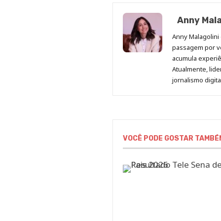
Anny Mala
Anny Malagolini 
passagem por v
acumula experiên
Atualmente, lid
jornalismo digit
VOCÊ PODE GOSTAR TAMBÉ