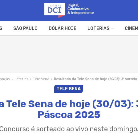
S
SÃO PAULO
DÓLAR HOJE
LOTERIAS
CINEM
A FAZENDA
WEB STORIES
nanças
›
Loterias
›
Tele sena
›
Resultado da Tele Sena de hoje (30/03): 3º sortei
TELE SENA
 Tele Sena de hoje (30/03): 
Páscoa 2025
Concurso é sorteado ao vivo neste domingo