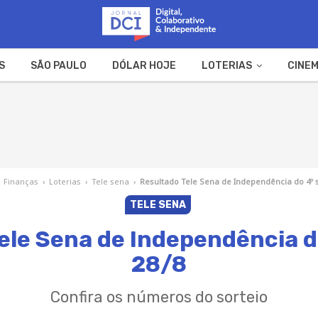
S
SÃO PAULO
DÓLAR HOJE
LOTERIAS
CINEM
A FAZENDA
WEB STORIES
Finanças
›
Loterias
›
Tele sena
›
Resultado Tele Sena de Independência do 4º s
TELE SENA
ele Sena de Independência do
28/8
Confira os números do sorteio