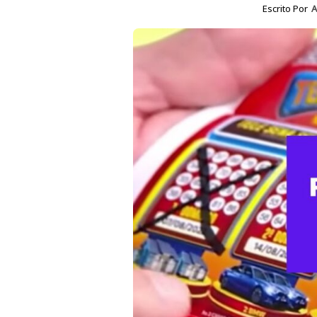
Escrito Por
A