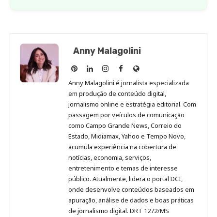
Anny Malagolini
Anny
Anny
Anny
Anny
Site
Malagolini
Malagolini
Malagolini
Malagolini
de
Anny Malagolini é jornalista especializada
no
no
no
no
Anny
em produção de conteúdo digital,
Pinterest
LinkedIn
Instagram
Facebook
Malagolini
jornalismo online e estratégia editorial. Com
passagem por veículos de comunicação
como Campo Grande News, Correio do
Estado, Midiamax, Yahoo e Tempo Novo,
acumula experiência na cobertura de
notícias, economia, serviços,
entretenimento e temas de interesse
público. Atualmente, lidera o portal DCI,
onde desenvolve conteúdos baseados em
apuração, análise de dados e boas práticas
de jornalismo digital. DRT 1272/MS