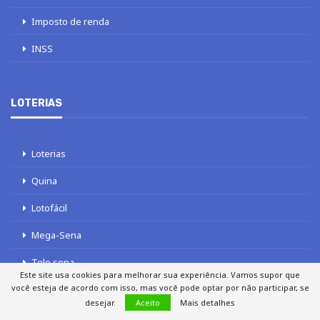
Imposto de renda
INSS
LOTERIAS
Loterias
Quina
Lotofácil
Mega-Sena
Tele sena
Este site usa cookies para melhorar sua experiência. Vamos supor que
você esteja de acordo com isso, mas você pode optar por não participar, se
desejar.
Aceito
Mais detalhes