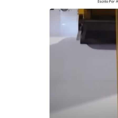
Escrito Por
A