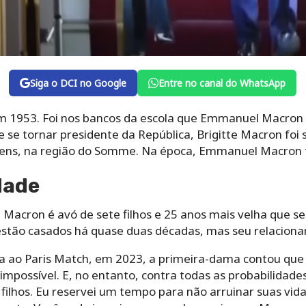
Siga o DCI no Google
Entre no canal do WhatsApp
m 1953. Foi nos bancos da escola que Emmanuel Macron 
se tornar presidente da República, Brigitte Macron foi 
iens, na região do Somme. Na época, Emmanuel Macron t
dade
 Macron é avó de sete filhos e 25 anos mais velha que s
estão casados ​​há quase duas décadas, mas seu relacion
a ao Paris Match, em 2023, a primeira-dama contou que
possível. E, no entanto, contra todas as probabilidades
filhos. Eu reservei um tempo para não arruinar suas vid