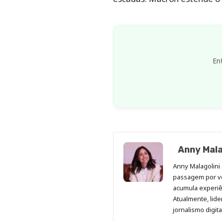
En
Anny Mala
Anny Malagolini 
passagem por v
acumula experiên
Atualmente, lid
jornalismo digit