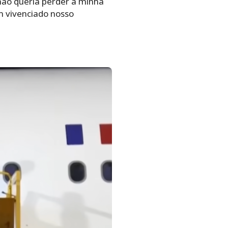
não queria perder a minha
m vivenciado nosso