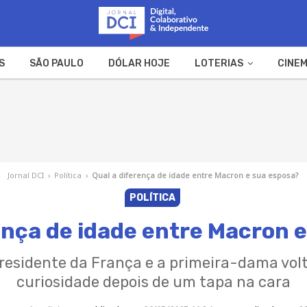
S
SÃO PAULO
DÓLAR HOJE
LOTERIAS
CINEM
A FAZENDA
WEB STORIES
Jornal DCI
›
Política
›
Qual a diferença de idade entre Macron e sua esposa?
POLÍTICA
ença de idade entre Macron 
esidente da França e a primeira-dama volt
curiosidade depois de um tapa na cara