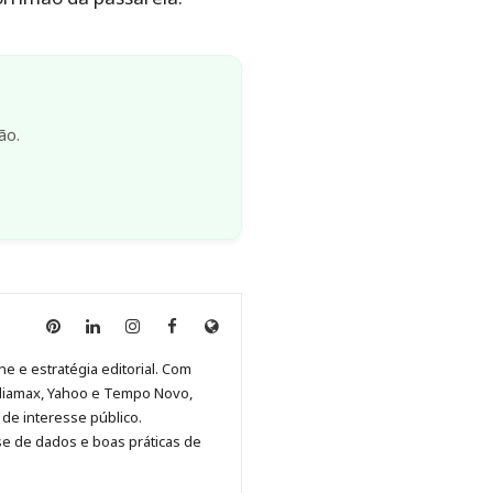
ão.
Anny
Anny
Anny
Anny
Site
Malagolini
Malagolini
Malagolini
Malagolini
de
ne e estratégia editorial. Com
no
no
no
no
Anny
diamax, Yahoo e Tempo Novo,
Pinterest
LinkedIn
Instagram
Facebook
Malagolini
de interesse público.
se de dados e boas práticas de