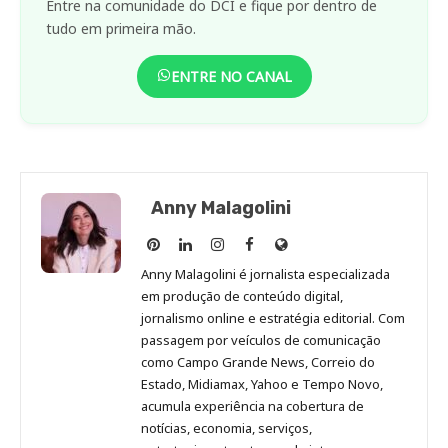
Entre na comunidade do DCI e fique por dentro de
tudo em primeira mão.
ENTRE NO CANAL
Anny Malagolini
Anny
Anny
Anny
Anny
Site
Malagolini
Malagolini
Malagolini
Malagolini
de
Anny Malagolini é jornalista especializada
no
no
no
no
Anny
em produção de conteúdo digital,
Pinterest
LinkedIn
Instagram
Facebook
Malagolini
jornalismo online e estratégia editorial. Com
passagem por veículos de comunicação
como Campo Grande News, Correio do
Estado, Midiamax, Yahoo e Tempo Novo,
acumula experiência na cobertura de
notícias, economia, serviços,