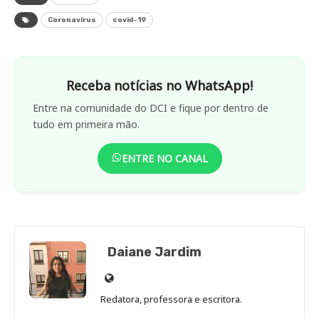
Coronavírus
covid-19
Receba notícias no WhatsApp!
Entre na comunidade do DCI e fique por dentro de
tudo em primeira mão.
ENTRE NO CANAL
Daiane Jardim
Site
de
Redatora, professora e escritora.
Daiane