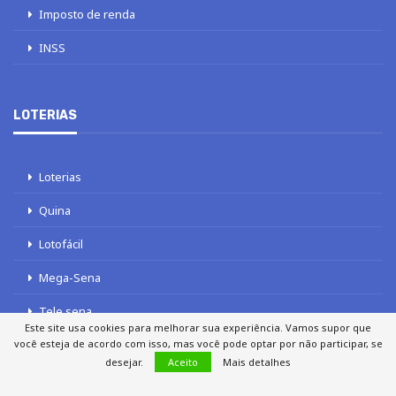
Imposto de renda
INSS
LOTERIAS
Loterias
Quina
Lotofácil
Mega-Sena
Tele sena
Este site usa cookies para melhorar sua experiência. Vamos supor que
você esteja de acordo com isso, mas você pode optar por não participar, se
desejar.
Aceito
Mais detalhes