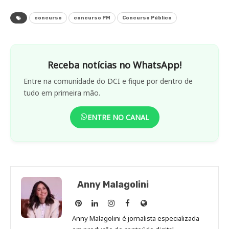
concurso
concurso PM
Concurso Público
Receba notícias no WhatsApp!
Entre na comunidade do DCI e fique por dentro de
tudo em primeira mão.
ENTRE NO CANAL
Anny Malagolini
Anny
Anny
Anny
Anny
Site
Malagolini
Malagolini
Malagolini
Malagolini
de
Anny Malagolini é jornalista especializada
no
no
no
no
Anny