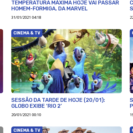
TEMPERATURA MÁXIMA HOJE VAI PASSAR
C
HOMEM-FORMIGA, DA MARVEL
S
31/01/2021 04:18
2
CINEMA & TV
SESSÃO DA TARDE DE HOJE (20/01):
S
GLOBO EXIBE ‘RIO 2’
P
20/01/2021 00:10
1
CINEMA & TV