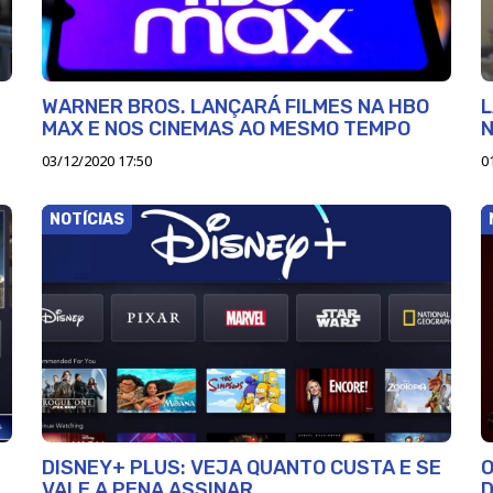
WARNER BROS. LANÇARÁ FILMES NA HBO
L
MAX E NOS CINEMAS AO MESMO TEMPO
N
03/12/2020 17:50
0
NOTÍCIAS
DISNEY+ PLUS: VEJA QUANTO CUSTA E SE
O
VALE A PENA ASSINAR
D