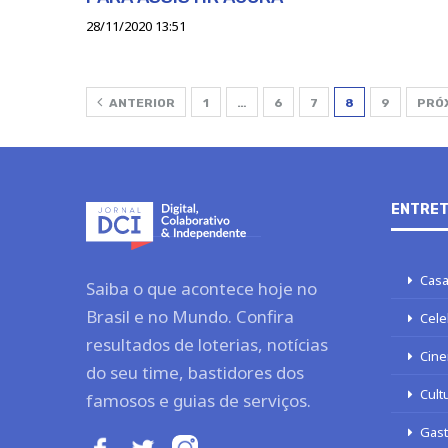
28/11/2020 13:51
ANTERIOR
1
…
6
7
8
9
PRÓ
ENTRET
Casa
Saiba o que acontece hoje no
Brasil e no Mundo. Confira
Cele
resultados de loterias, notícias
Cine
do seu time, bastidores dos
Cult
famosos e guias de serviços.
Gas