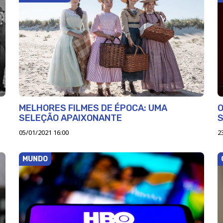
MELHORES FILMES DE ÉPOCA: UMA
O
SELEÇÃO APAIXONANTE
S
05/01/2021 16:00
2
MUNDO