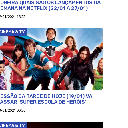
ONFIRA QUAIS SÃO OS LANÇAMENTOS DA
EMANA NA NETFLIX (22/01 A 27/01)
2/01/2021 18:33
CINEMA & TV
ESSÃO DA TARDE DE HOJE (19/01) VAI
ASSAR ‘SUPER ESCOLA DE HERÓIS’
9/01/2021 00:50
CINEMA & TV