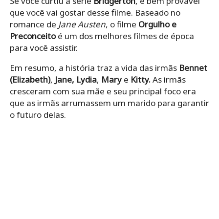
Se você curtiu a série
Bridgerton
, é bem provável
que você vai gostar desse filme. Baseado no
romance de
Jane Austen
, o filme
Orgulho e
Preconceito
é um dos melhores filmes de época
para você assistir.
Em resumo, a história traz a vida das irmãs
Bennet
(Elizabeth)
,
Jane, Lydia
,
Mary
e
Kitty.
As irmãs
cresceram com sua mãe e seu principal foco era
que as irmãs arrumassem um marido para garantir
o futuro delas.