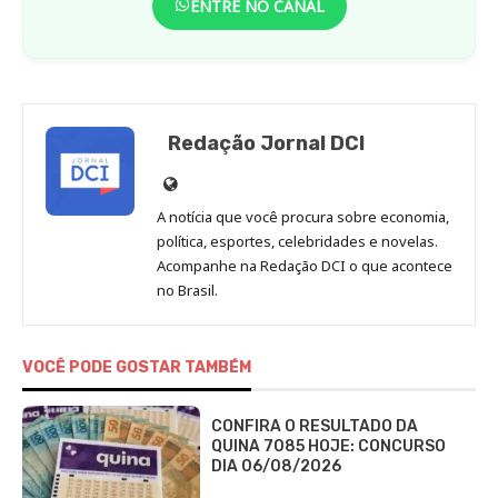
ENTRE NO CANAL
Redação Jornal DCI
Site
de
A notícia que você procura sobre economia,
Redação
política, esportes, celebridades e novelas.
Jornal
Acompanhe na Redação DCI o que acontece
no Brasil.
DCI
VOCÊ PODE GOSTAR TAMBÉM
CONFIRA O RESULTADO DA
QUINA 7085 HOJE: CONCURSO
DIA 06/08/2026