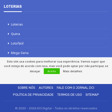
LOTERIAS
Loterias
Quina
Lotofácil
Mega-Sena
Este site usa cookies para melhorar sua experiência. Vamos supor que
Tele sena
você esteja de acordo com isso, mas você pode optar por não participar, se
desejar.
Aceito
Mais detalhes
SOBRE NÓS
AUTORES
FALE COM O JORNAL DCI
POLÍTICA DE PRIVACIDADE
TERMOS DE USO
SITEMAP
© 2020 - 2026 DCI Digital - Todos os direitos reservados