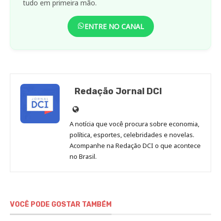
tudo em primeira mão.
ENTRE NO CANAL
Redação Jornal DCI
Site
de
A notícia que você procura sobre economia,
Redação
política, esportes, celebridades e novelas.
Jornal
Acompanhe na Redação DCI o que acontece
no Brasil.
DCI
VOCÊ PODE GOSTAR TAMBÉM