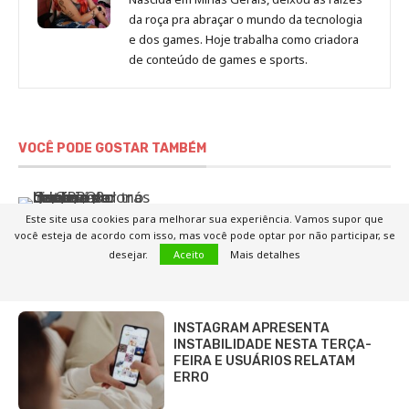
da roça pra abraçar o mundo da tecnologia
e dos games. Hoje trabalha como criadora
de conteúdo de games e sports.
VOCÊ PODE GOSTAR TAMBÉM
QUEM É O DONO DA OPPO?
Este site usa cookies para melhorar sua experiência. Vamos supor que
CONHEÇA A HISTÓRIA E O
você esteja de acordo com isso, mas você pode optar por não participar, se
IMPÉRIO POR TRÁS DA GIGANTE
desejar.
Aceito
Mais detalhes
CHINESA DE…
INSTAGRAM APRESENTA
INSTABILIDADE NESTA TERÇA-
FEIRA E USUÁRIOS RELATAM
ERRO