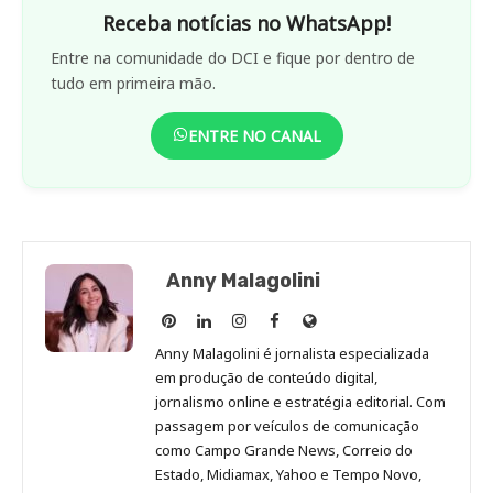
Receba notícias no WhatsApp!
Entre na comunidade do DCI e fique por dentro de
tudo em primeira mão.
ENTRE NO CANAL
Anny Malagolini
Anny
Anny
Anny
Anny
Site
Malagolini
Malagolini
Malagolini
Malagolini
de
Anny Malagolini é jornalista especializada
no
no
no
no
Anny
em produção de conteúdo digital,
Pinterest
LinkedIn
Instagram
Facebook
Malagolini
jornalismo online e estratégia editorial. Com
passagem por veículos de comunicação
como Campo Grande News, Correio do
Estado, Midiamax, Yahoo e Tempo Novo,