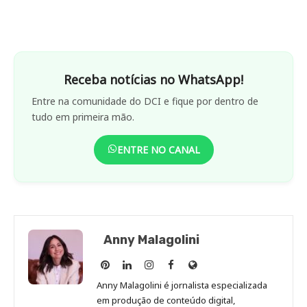
Receba notícias no WhatsApp!
Entre na comunidade do DCI e fique por dentro de
tudo em primeira mão.
ENTRE NO CANAL
Anny Malagolini
Anny
Anny
Anny
Anny
Site
Malagolini
Malagolini
Malagolini
Malagolini
de
Anny Malagolini é jornalista especializada
no
no
no
no
Anny
em produção de conteúdo digital,