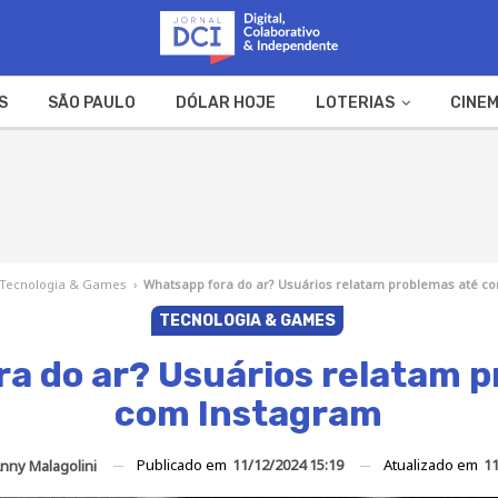
S
SÃO PAULO
DÓLAR HOJE
LOTERIAS
CINEM
A FAZENDA
WEB STORIES
Tecnologia & Games
›
Whatsapp fora do ar? Usuários relatam problemas até c
TECNOLOGIA & GAMES
a do ar? Usuários relatam 
com Instagram
Publicado em
11/12/2024 15:19
Atualizado em
11
nny Malagolini