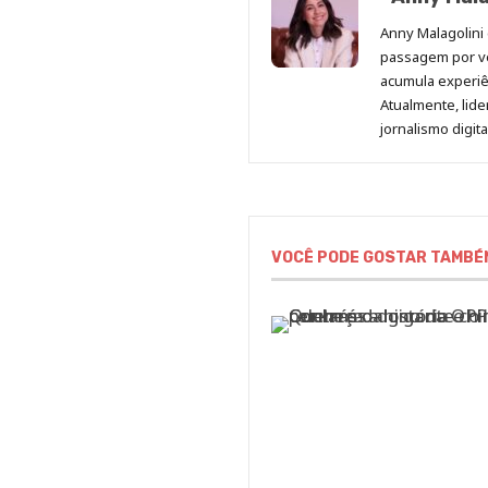
Anny Malagolini 
passagem por v
acumula experiên
Atualmente, lid
jornalismo digit
VOCÊ PODE GOSTAR TAMBÉ