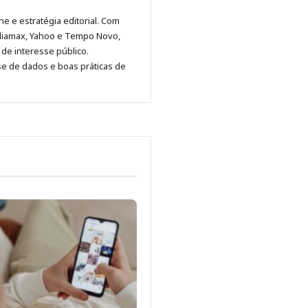
Malagolini
Malagolini
Malagolini
Malagolini
de
ne e estratégia editorial. Com
no
no
no
no
Anny
diamax, Yahoo e Tempo Novo,
Pinterest
LinkedIn
Instagram
Facebook
Malagolini
de interesse público.
se de dados e boas práticas de