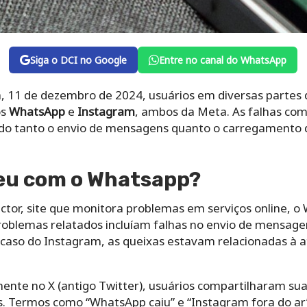
Siga o DCI no Google
Entre no canal do WhatsApp
a, 11 de dezembro de 2024, usuários em diversas parte
os
WhatsApp
e
Instagram
, ambos da Meta. As falhas co
tando tanto o envio de mensagens quanto o carregamento
eu com o Whatsapp?
or, site que monitora problemas em serviços online, o
problemas relatados incluíam falhas no envio de mensagen
 caso do Instagram, as queixas estavam relacionadas à a
mente no X (antigo Twitter), usuários compartilharam su
s. Termos como “WhatsApp caiu” e “Instagram fora do a