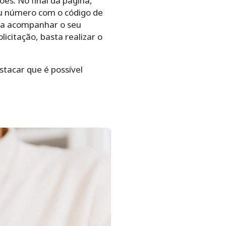
ções.
No final da página,
eu número com o código de
a acompanhar o seu
citação, basta realizar o
stacar que é possível