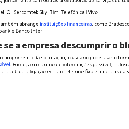
s, juntamente com outras prestadoras de serviços de te
el;
Oi;
Sercomtel;
Sky;
Tim;
Telefônica l Vivo;
o também abrange
instituições financeiras
, como Bradesco,
ibank e Banco Inter.
 se a empresa descumprir o b
 cumprimento da solicitação, o usuário pode usar o form
ável
. Forneça o máximo de informações possível, inclusi
a recebido a ligação em um telefone fixo e não consiga