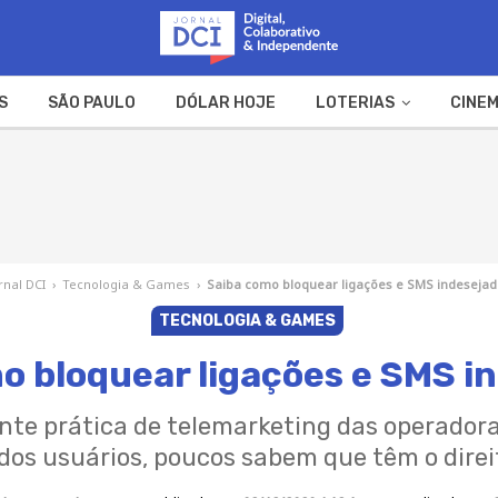
S
SÃO PAULO
DÓLAR HOJE
LOTERIAS
CINEM
A FAZENDA
WEB STORIES
rnal DCI
›
Tecnologia & Games
›
Saiba como bloquear ligações e SMS indeseja
TECNOLOGIA & GAMES
o bloquear ligações e SMS i
nte prática de telemarketing das operador
dos usuários, poucos sabem que têm o direit