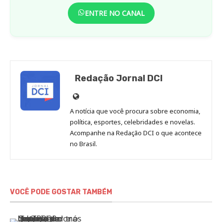
ENTRE NO CANAL
Redação Jornal DCI
Site
de
A notícia que você procura sobre economia,
Redação
política, esportes, celebridades e novelas.
Jornal
Acompanhe na Redação DCI o que acontece
no Brasil.
DCI
VOCÊ PODE GOSTAR TAMBÉM