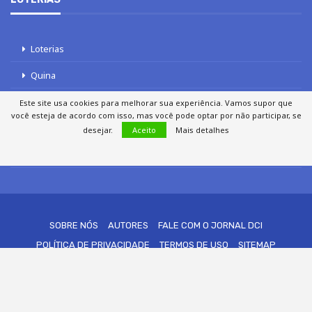
Loterias
Quina
Lotofácil
Este site usa cookies para melhorar sua experiência. Vamos supor que
você esteja de acordo com isso, mas você pode optar por não participar, se
Mega-Sena
desejar.
Aceito
Mais detalhes
Tele sena
SOBRE NÓS
AUTORES
FALE COM O JORNAL DCI
POLÍTICA DE PRIVACIDADE
TERMOS DE USO
SITEMAP
© 2020 - 2026 DCI Digital - Todos os direitos reservados