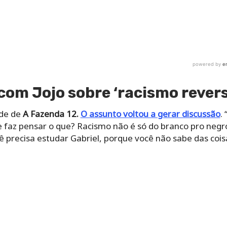
ê você faz o que você faz, você é um ser a ser estudado.
, disse o participante de
A Fazenda 12.
“Eu te chamei de ra
Jojo, mas foi interrompida pelo peão, que continuou: “se
e a sua indignação ia puxar essa pergunta também”.
porque esse é um direito da pessoa”, disse a cantora. “Ta
todo mundo que está ao meu redor, por isso a minha in
as eu te trato mal diariamente?”, questionou a peoa de
A
u Biel.
continuou em
A Fazenda 12
e Biel tentou concluir: “mas tá 
ática racista, pelo amor de Deus”. “Quem falou de prática
ê se impôs de dizer que: ‘ah você não gosta de mim porqu
ismo reverso não existe. É a mesma coisa que eu chegar 
igo, me trata mal, é por que sou preta?’ Eu jamais vou te
 tratasse como você me trata…”, rebateu Biel.