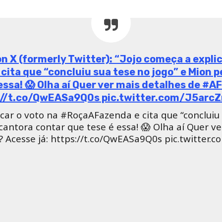
merly Twitter): “EITA! Jojo explica a tal “tes
 🔥🤠 #RoçaAFazenda Quer ver mais detalhes
ttps://t.co/QwEASa9Q0s pic.twitter.com/sX
a tal “tese”, briga com Biel e vota no cantor! 🔥
etalhes de #AFazenda12? Acesse já: https://t.co
pic.twitter.com/sXHPINwcd2