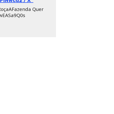
 “Você acha que eu gosto do
 Jojo, pelo amor de Deus”,
sas então”, rebateu a dona