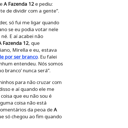
de
A Fazenda 12
e pediu:
te de dividir com a gente”.
er, só fui me ligar quando
ano se eu podia votar nele
né. E aí acabei não
A Fazenda 12
, que
ano, Mirella e eu, estava
e por ser branco
. Eu falei
nenhum entendeu. Nós somos
mo branco’ nunca será”.
aminhos para não cruzar com
disso e aí quando ele me
 coisa que eu não sou é
alguma coisa não está
comentários da peoa de
A
ue só chegou ao fim quando