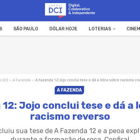
S
SÃO PAULO
DÓLAR HOJE
LOTERIAS
CINEM
A FAZENDA
WEB STORIES
l DCI
›
A Fazenda
›
A Fazenda 12: Jojo conclui tese e dá a letra sobre racismo re
A FAZENDA
12: Jojo conclui tese e dá a 
racismo reverso
luiu sua tese de A Fazenda 12 e a peoa exp
durante a formação de roça. Confira!