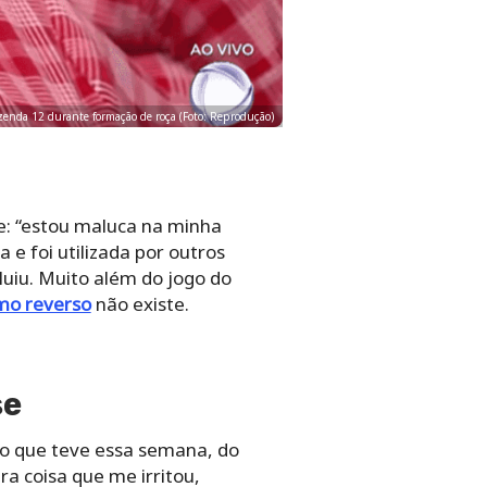
azenda 12 durante formação de roça (Foto: Reprodução)
e: “estou maluca na minha
a e foi utilizada por outros
luiu. Muito além do jogo do
mo reverso
não existe.
se
go que teve essa semana, do
a coisa que me irritou,