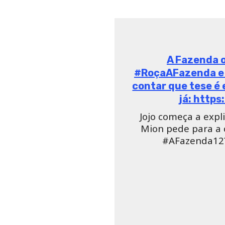
A Fazenda on X (for
vota no cantor!
Acesse já: h
EITA! Jojo explica 
ver mais d