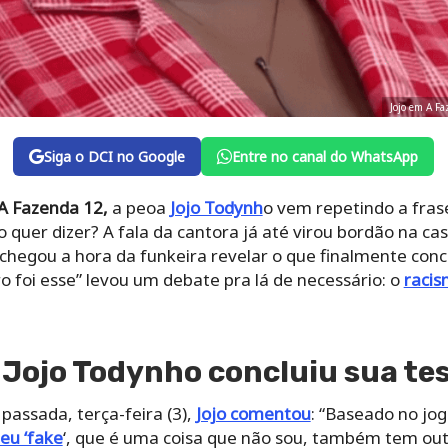
Jojo em A F
Siga o DCI no Google
Entre no canal do WhatsApp
A Fazenda 12,
a peoa
Jojo Todynh
o vem repetindo a fras
so quer dizer? A fala da cantora já até virou bordão na cas
 chegou a hora da funkeira revelar o que finalmente conc
tiro foi esse” levou um debate pra lá de necessário: o
racis
 Jojo Todynho concluiu sua te
passada, terça-feira (3),
Jojo comentou
: “Baseado no jo
eu ‘fake
‘, que é uma coisa que não sou, também tem outr