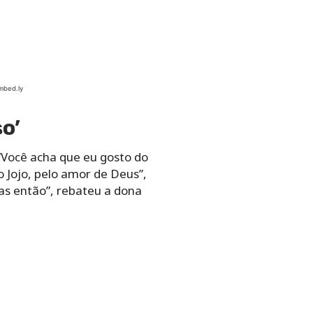
 Agora, pelo amor de Deus,
cista? Eu apenas falei, que
 eu te trato como você me
lvez você não se
dignação”, respondeu o
 Fazenda 12.
“Mas isso é
tranquilo, papo não vai fluir,
 racista? Eu só falei que eu
e sou branco’. E eu te falei
pra você e te perguntar:
 fazer essa pergunta”,