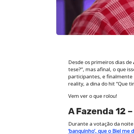
Desde os primeiros dias de
tese?”, mas afinal, o que is
participantes, e finalmente
reality, a dina do hit “Que 
Vem ver o que rolou!
A Fazenda 12 –
Durante a votação da noite 
‘banquinho’, que o Biel me d