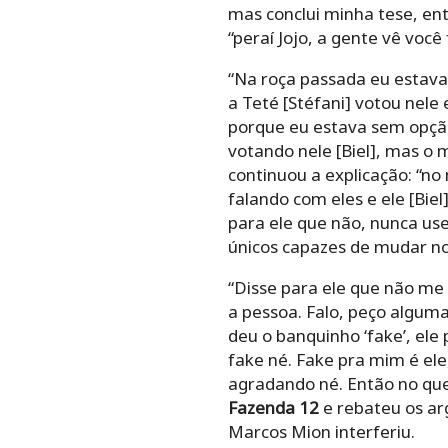
mas conclui minha tese, e
“peraí Jojo, a gente vê você
“Na roça passada eu estava 
a Teté [Stéfani] votou nele 
porque eu estava sem opção
votando nele [Biel], mas o 
continuou a explicação: “n
falando com eles e ele [Bie
para ele que não, nunca us
únicos capazes de mudar nos
“Disse para ele que não me 
a pessoa. Falo, peço alguma
deu o banquinho ‘fake’, ele
fake né. Fake pra mim é ele
agradando né. Então no ques
Fazenda 12
e rebateu os a
Marcos Mion interferiu.