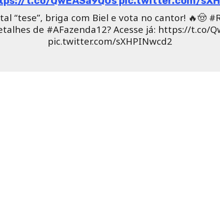
ede de
A Fazenda 12.
O assunto voltou a gerar discussão
.
 faz pensar o que? Racismo não é só do branco pro negro
ê precisa estudar Gabriel, porque você não sabe das coi