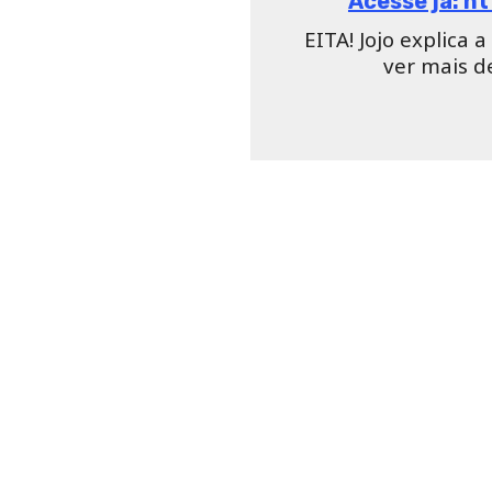
Quando voltaram para a s
jeito que você me trata? Me
reclamou Biel. “Tá bom, voc
do hit “Que tiro esse?”