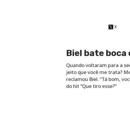
“Eu preciso estudar o porqu
racista? Isso é muito forte”
racismo…”, tentou explicar 
trata, eu tenho certeza qu
“Não ia perguntar Gabriel, 
importasse, sempre agrado 
intérprete de “Química”. “M
respeito básico Jojo”, afirmo
A discussão entre a dupla 
só quero deixar claro que pr
não gostei da forma que voc
hoje lá na votação, que rac
‘Gabriel, você não fala com
afirmou Jojo. “Mas se eu te