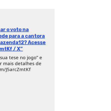
e”, briga com Biel e
 de #AFazenda12?
HPINwcd2 / X”
 #RoçaAFazenda Quer
/QwEASa9Q0s