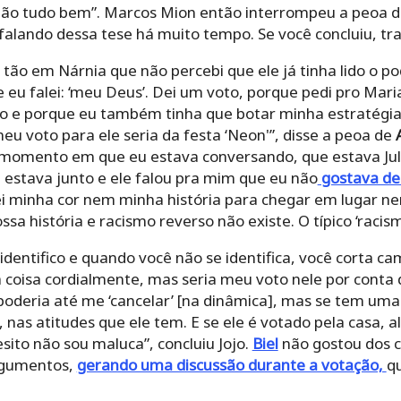
ntão tudo bem”. Marcos Mion então interrompeu a peoa 
 falando dessa tese há muito tempo. Se você concluiu, tra
tão em Nárnia que não percebi que ele já tinha lido o pod
e eu falei: ‘meu Deus’. Dei um voto, porque pedi pro Mari
 e porque eu também tinha que botar minha estratégia 
meu voto para ele seria da festa ‘Neon'”, disse a peoa de
o momento em que eu estava conversando, que estava Juli
l] estava junto e ele falou pra mim que eu não
gostava del
ei minha cor nem minha história para chegar em lugar 
sa história e racismo reverso não existe. O típico ‘racis
identifico e quando você não se identifica, você corta c
 coisa cordialmente, mas seria meu voto nele por conta 
 poderia até me ‘cancelar’ [na dinâmica], mas se tem uma
, nas atitudes que ele tem. E se ele é votado pela casa, 
ito não sou maluca”, concluiu Jojo.
Biel
não gostou dos 
rgumentos,
gerando uma discussão durante a votação,
q