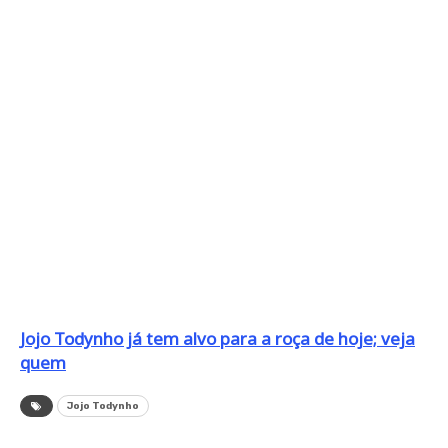
Jojo Todynho já tem alvo para a roça de hoje; veja
quem
Jojo Todynho