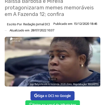
Raissa Barbosa e Mirella
protagonizaram memes memoráveis
em A Fazenda 12; confira
Publicado em
15/12/2020 18:46
Escrito Por
Redação Jornal DCI
Atualizado em
28/07/2022 10:37
Jojo Todynho em A Fazenda 2020 (Foto: Reprodução/ RecordTV)
Siga o DCI no Google
Entre no canal do WhatsApp