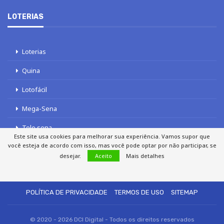
LOTERIAS
Loterias
Quina
Lotofácil
Mega-Sena
Tele sena
Este site usa cookies para melhorar sua experiência. Vamos supor que
você esteja de acordo com isso, mas você pode optar por não participar, se
desejar.
Aceito
Mais detalhes
SOBRE NÓS
AUTORES
FALE COM O JORNAL DCI
POLÍTICA DE PRIVACIDADE
TERMOS DE USO
SITEMAP
© 2020 - 2026 DCI Digital - Todos os direitos reservados