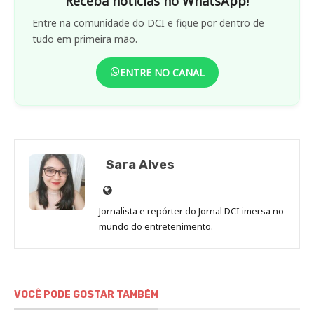
Receba notícias no WhatsApp!
Entre na comunidade do DCI e fique por dentro de
tudo em primeira mão.
ENTRE NO CANAL
Sara Alves
Site
de
Jornalista e repórter do Jornal DCI imersa no
Sara
mundo do entretenimento.
Alves
VOCÊ PODE GOSTAR TAMBÉM