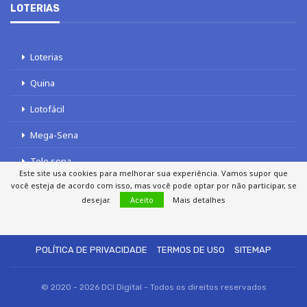
LOTERIAS
Loterias
Quina
Lotofácil
Mega-Sena
Tele sena
Este site usa cookies para melhorar sua experiência. Vamos supor que
você esteja de acordo com isso, mas você pode optar por não participar, se
desejar.
Aceito
Mais detalhes
SOBRE NÓS
AUTORES
FALE COM O JORNAL DCI
POLÍTICA DE PRIVACIDADE
TERMOS DE USO
SITEMAP
© 2020 - 2026 DCI Digital - Todos os direitos reservados