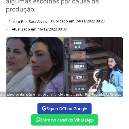
algumas escolhas por causa da
produção.
Publicado em
24/11/2022 09:23
Escrito Por
Sara Alves
Atualizado em
16/12/2022 00:07
fas precisou de alterações e mais de uma função para um peão - Foto: Reprodução/Playplus
Siga o DCI no Google
Entre no canal do WhatsApp