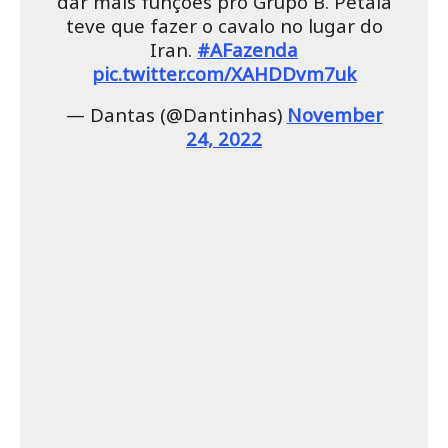
dar mais funções pro Grupo B. Pétala
teve que fazer o cavalo no lugar do
Iran.
#AFazenda
pic.twitter.com/XAHDDvm7uk
— Dantas (@Dantinhas)
November
24, 2022