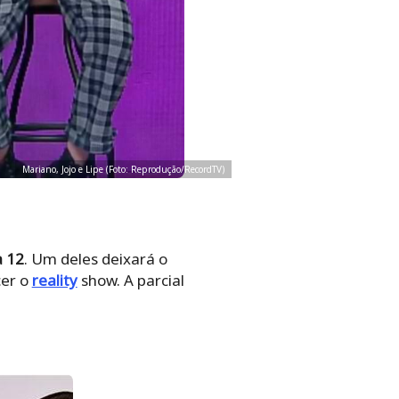
Mariano, Jojo e Lipe (Foto: Reprodução/RecordTV)
a 12
. Um deles deixará o
cer o
reality
show. A parcial