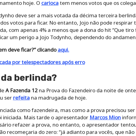
finamento hoje. O
carioca
tem menos votos que os colega
ynho deve ser a mais votada da décima terceira berlin
 votos para ficar. No entanto, Jojo não pode respirar t
a, com apenas 4% a menos que a dona do hit “Que tiro 
ificar um perigo a Jojo Todynho, dependendo do andamen
em deve ficar?” clicando
aqui.
icada por telespectadores após erro
da berlinda?
de
A Fazenda 12
na Prova do Fazendeiro da noite de ontem
ou ser
refeita
na madrugada de hoje.
nciada como fazendeira, mas como a prova precisou ser 
i iniciada. Mais tarde o apresentador
Marcos Mion
infor
ário refazer a prova, no entanto, o apresentador tentou
o recomeçaria do zero: “já adianto para vocês, que não 