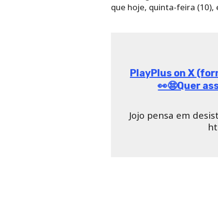
que hoje, quinta-feira (10),
PlayPlus on X (fo
👀😨Quer ass
Jojo pensa em desis
ht