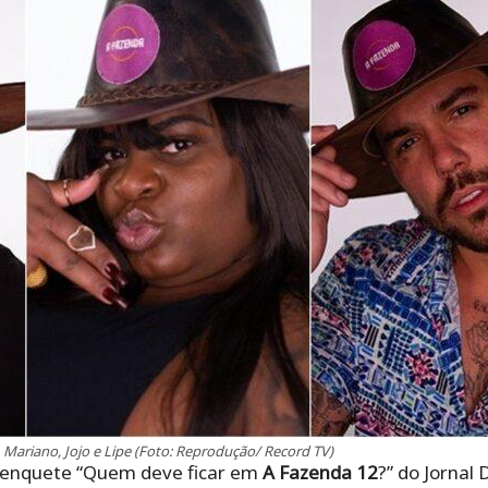
Mariano, Jojo e Lipe (Foto: Reprodução/ Record TV)
a enquete “Quem deve ficar em
A Fazenda 12
?” do Jornal 