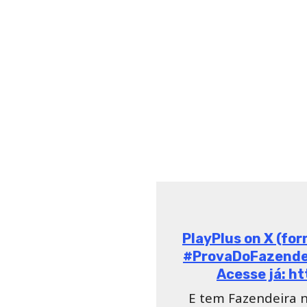
PlayPlus on X (for
#ProvaDoFazendei
Acesse já: h
E tem Fazendeira n