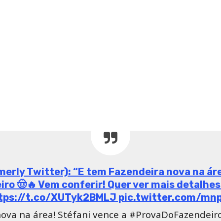
merly Twitter): “E tem Fazendeira nova na ár
ro 🤠🔥 Vem conferir! Quer ver mais detalhe
ttps://t.co/XUTyk2BMLJ pic.twitter.com/mn
ova na área! Stéfani vence a #ProvaDoFazendeiro