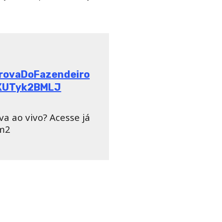
#ProvaDoFazendeiro
co/XUTyk2BMLJ
a ao vivo? Acesse já
mm2