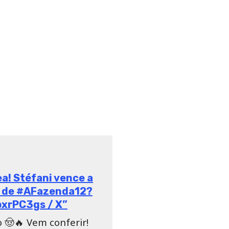
ea! Stéfani vence a
s de #AFazenda12?
pxrPC3gs / X”
 🤠🔥 Vem conferir!