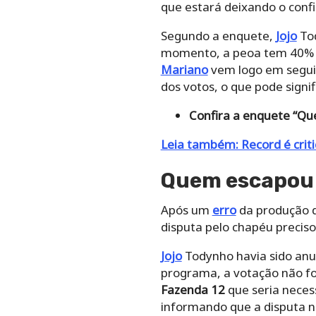
que estará deixando o con
Segundo a enquete,
Jojo
Tod
momento, a peoa tem 40% dos
Mariano
vem logo em seguid
dos votos, o que pode sign
Confira a enquete “Qu
Leia também: Record é crit
Quem escapou 
Após um
erro
da produção 
disputa pelo chapéu precis
Jojo
Todynho havia sido anu
programa, a votação não fo
Fazenda 12
que seria necess
informando que a disputa nã