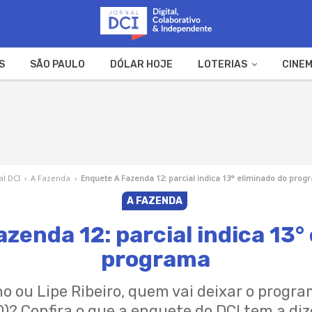
S
SÃO PAULO
DÓLAR HOJE
LOTERIAS
CINEM
A FAZENDA
WEB STORIES
al DCI
›
A Fazenda
›
Enquete A Fazenda 12: parcial indica 13° eliminado do pro
A FAZENDA
zenda 12: parcial indica 13°
programa
o ou Lipe Ribeiro, quem vai deixar o progra
0)? Confira o que a enquete do DCI tem a diz