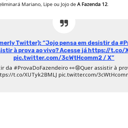
 eliminará Mariano, Lipe ou Jojo de
A Fazenda 12
.
rmerly Twitter): “Jojo pensa em desistir da 
istir à prova ao vivo? Acesse já https://t.
pic.twitter.com/3cWtHcomm2 / X”
tir da #ProvaDoFazendeiro 👀😨Quer assistir à prov
tps://t.co/XUTyk2BMLJ pic.twitter.com/3cWtHco