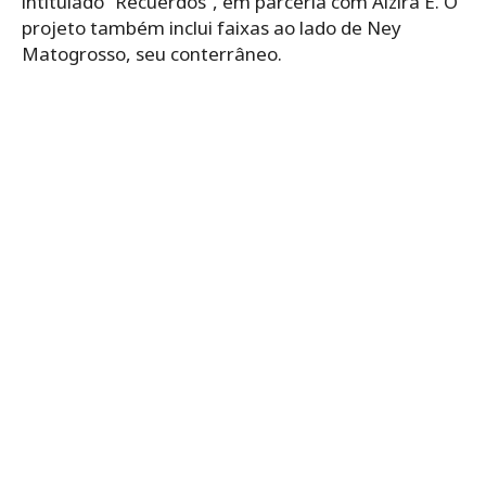
intitulado “Recuerdos”, em parceria com Alzira E. O
projeto também inclui faixas ao lado de Ney
Matogrosso, seu conterrâneo.