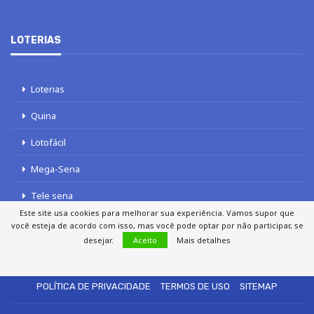
LOTERIAS
Loterias
Quina
Lotofácil
Mega-Sena
Tele sena
Este site usa cookies para melhorar sua experiência. Vamos supor que
você esteja de acordo com isso, mas você pode optar por não participar, se
desejar.
Aceito
Mais detalhes
SOBRE NÓS
AUTORES
FALE COM O JORNAL DCI
POLÍTICA DE PRIVACIDADE
TERMOS DE USO
SITEMAP