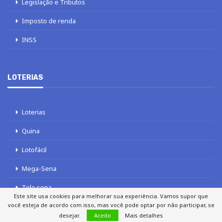
Legislação e Tributos
Imposto de renda
INSS
LOTERIAS
Loterias
Quina
Lotofácil
Mega-Sena
Tele sena
Este site usa cookies para melhorar sua experiência. Vamos supor que
você esteja de acordo com isso, mas você pode optar por não participar, se
desejar.
Aceito
Mais detalhes