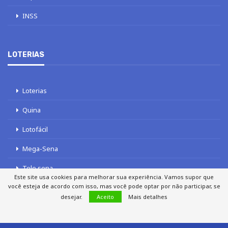
INSS
LOTERIAS
Loterias
Quina
Lotofácil
Mega-Sena
Tele sena
Este site usa cookies para melhorar sua experiência. Vamos supor que
você esteja de acordo com isso, mas você pode optar por não participar, se
desejar.
Aceito
Mais detalhes
SOBRE NÓS
AUTORES
FALE COM O JORNAL DCI