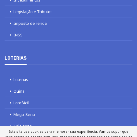
Legislação e Tributos
Imposto de renda
INSS
LOTERIAS
Loterias
Quina
Lotofácil
Mega-Sena
Tele sena
Este site usa cookies para melhorar sua experiência. Vamos supor que
você esteja de acordo com isso, mas você pode optar por não participar, se