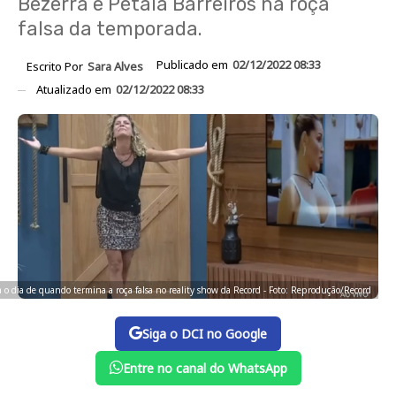
Bezerra e Pétala Barreiros na roça
falsa da temporada.
Publicado em
02/12/2022 08:33
Escrito Por
Sara Alves
Atualizado em
02/12/2022 08:33
a o dia de quando termina a roça falsa no reality show da Record - Foto: Reprodução/Record
Siga o DCI no Google
Entre no canal do WhatsApp