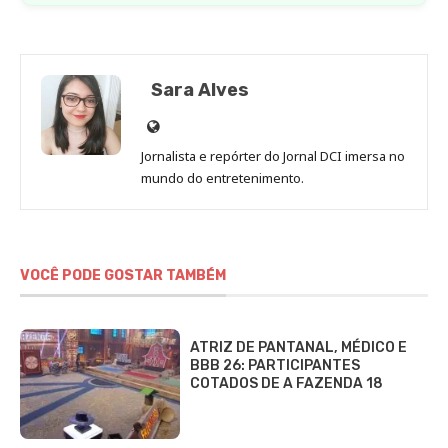
Sara Alves
Site
de
Jornalista e repórter do Jornal DCI imersa no
Sara
mundo do entretenimento.
Alves
VOCÊ PODE GOSTAR TAMBÉM
ATRIZ DE PANTANAL, MÉDICO E
BBB 26: PARTICIPANTES
COTADOS DE A FAZENDA 18
QUE DIA COMEÇA A FAZENDA