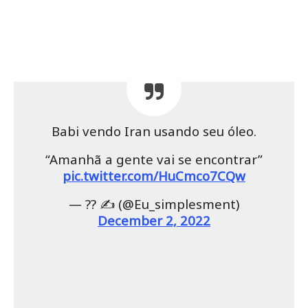
Babi vendo Iran usando seu óleo.
“Amanhã a gente vai se encontrar”
pic.twitter.com/HuCmco7CQw
— ?? ✍️ (@Eu_simplesment)
December 2, 2022