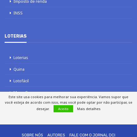
Imposto de renda
INSS
LOTERIAS
Loterias
Quina
Lotofácil
Mega-Sena
Este site usa cookies para melhorar sua experiência. Vamos supor que
você esteja de acordo com isso, mas você pode optar por não participar, se
Tele sena
desejar.
Aceito
Mais detalhes
SOBRE NÓS
AUTORES
FALE COM O JORNAL DCI