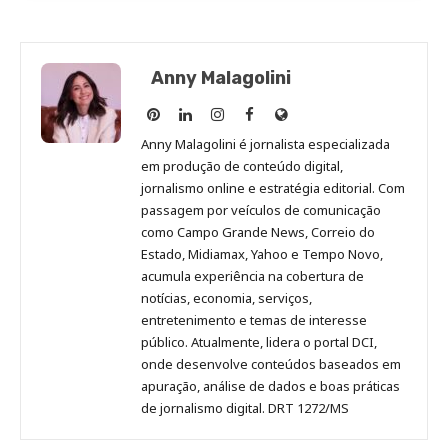
Anny Malagolini
Anny
Anny
Anny
Anny
Site
Malagolini
Malagolini
Malagolini
Malagolini
de
Anny Malagolini é jornalista especializada
no
no
no
no
Anny
em produção de conteúdo digital,
Pinterest
LinkedIn
Instagram
Facebook
Malagolini
jornalismo online e estratégia editorial. Com
passagem por veículos de comunicação
como Campo Grande News, Correio do
Estado, Midiamax, Yahoo e Tempo Novo,
acumula experiência na cobertura de
notícias, economia, serviços,
entretenimento e temas de interesse
público. Atualmente, lidera o portal DCI,
onde desenvolve conteúdos baseados em
apuração, análise de dados e boas práticas
de jornalismo digital. DRT 1272/MS