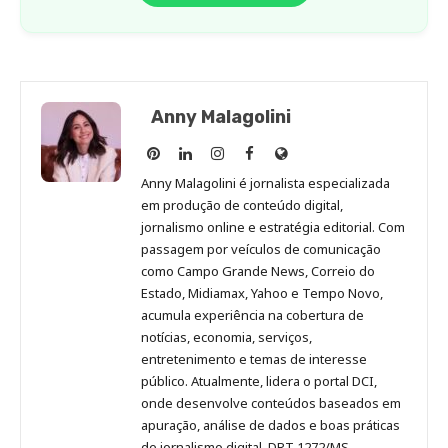
Anny Malagolini
Anny
Anny
Anny
Anny
Site
Malagolini
Malagolini
Malagolini
Malagolini
de
Anny Malagolini é jornalista especializada
no
no
no
no
Anny
em produção de conteúdo digital,
Pinterest
LinkedIn
Instagram
Facebook
Malagolini
jornalismo online e estratégia editorial. Com
passagem por veículos de comunicação
como Campo Grande News, Correio do
Estado, Midiamax, Yahoo e Tempo Novo,
acumula experiência na cobertura de
notícias, economia, serviços,
entretenimento e temas de interesse
público. Atualmente, lidera o portal DCI,
onde desenvolve conteúdos baseados em
apuração, análise de dados e boas práticas
de jornalismo digital. DRT 1272/MS