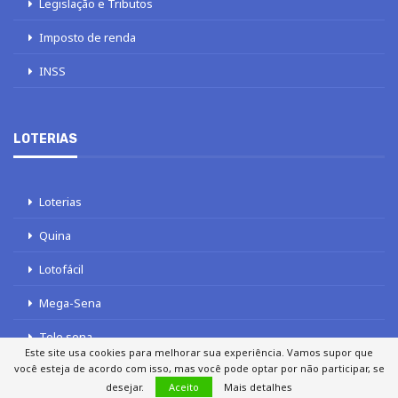
Legislação e Tributos
Imposto de renda
INSS
LOTERIAS
Loterias
Quina
Lotofácil
Mega-Sena
Tele sena
Este site usa cookies para melhorar sua experiência. Vamos supor que
você esteja de acordo com isso, mas você pode optar por não participar, se
desejar.
Aceito
Mais detalhes