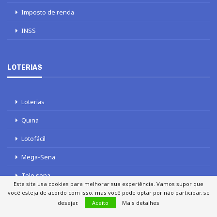
Imposto de renda
INSS
LOTERIAS
Loterias
Quina
Lotofácil
Mega-Sena
Tele sena
Este site usa cookies para melhorar sua experiência. Vamos supor que
você esteja de acordo com isso, mas você pode optar por não participar, se
desejar.
Aceito
Mais detalhes