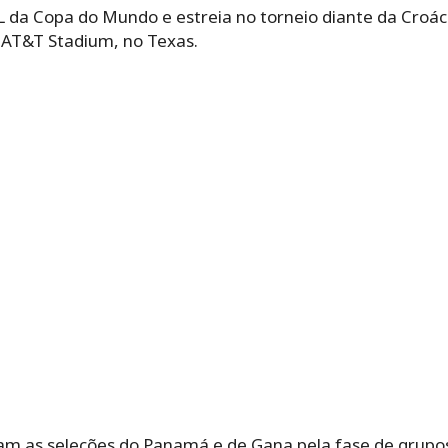
L da Copa do Mundo e estreia no torneio diante da Croáci
no AT&T Stadium, no Texas.
tam as seleções do Panamá e de Gana pela fase de grupo