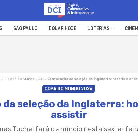
S
SÃO PAULO
DÓLAR HOJE
LOTERIAS
CINEM
A FAZENDA
WEB STORIES
DCI
›
Copa do Mundo 2026
›
Convocação da seleção da Inglaterra: horário e onde 
COPA DO MUNDO 2026
da seleção da Inglaterra: ho
assistir
as Tuchel fará o anúncio nesta sexta-feir