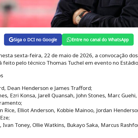
Siga o DCI no Google
Entre no canal do WhatsApp
 nesta sexta-feira, 22 de maio de 2026, a convocação do
rá feito pelo técnico Thomas Tuchel em evento no Estád
os
ord, Dean Henderson e James Trafford;
s, Ezri Konsa, Jarell Quansah, John Stones, Marc Guehi, 
vramento;
n Rice, Elliot Anderson, Kobbie Mainoo, Jordan Henders
Eze;
, Ivan Toney, Ollie Watkins, Bukayo Saka, Marcus Rashf