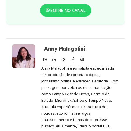
ENTRE NO CANAL
Anny Malagolini
Anny
Anny
Anny
Anny
Site
Malagolini
Malagolini
Malagolini
Malagolini
de
Anny Malagolini é jornalista especializada
no
no
no
no
Anny
em produção de conteúdo digital,
Pinterest
LinkedIn
Instagram
Facebook
Malagolini
jornalismo online e estratégia editorial. Com
passagem por veículos de comunicação
como Campo Grande News, Correio do
Estado, Midiamax, Yahoo e Tempo Novo,
acumula experiência na cobertura de
notícias, economia, serviços,
entretenimento e temas de interesse
público. Atualmente, lidera o portal DCI,