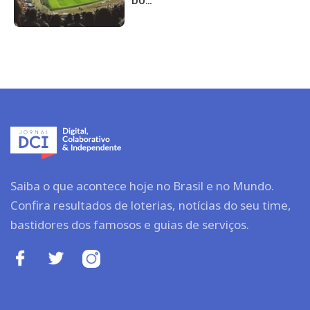
DO…
Saiba o que acontece hoje no Brasil e no Mundo.
Confira resultados de loterias, notícias do seu time,
bastidores dos famosos e guias de serviços.