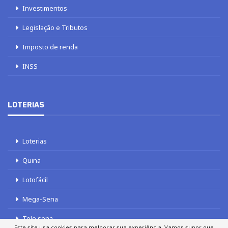
Investimentos
Legislação e Tributos
Imposto de renda
INSS
LOTERIAS
Loterias
Quina
Lotofácil
Mega-Sena
Tele sena
Este site usa cookies para melhorar sua experiência. Vamos supor que