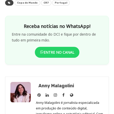
Copa do Mundo
CR7
Portugal
Receba notícias no WhatsApp!
Entre na comunidade do DCI e fique por dentro de
tudo em primeira mão.
ENTRE NO CANAL
Anny Malagolini
Anny
Anny
Anny
Anny
Site
Malagolini
Malagolini
Malagolini
Malagolini
de
Anny Malagolini é jornalista especializada
no
no
no
no
Anny
em produção de conteúdo digital,
Pinterest
LinkedIn
Instagram
Facebook
Malagolini
jornalismo online e estratégia editorial. Com